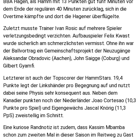
BBA Hagen, als Hamm mit 13 Punkten gut fünf Minuten vor
dem Ende der regulären 40 Minuten zurücklag, sich in die
Overtime kämpfte und dort die Hagener überflügelte.
Zuletzt musste Trainer Ivan Rosic auf mehrere Spieler
verletzungsbedingt verzichten. Aufbauspieler Felix Kwast
wurde sicherlich am schmerzlichsten vermisst. Ohne ihn war
der Ballvortrag ein Gemeinschaftsprojekt der Neuzugänge
Aleksandar Obradovic (Aachen), John Saigge (Coburg) und
Gilbert Gyamfi.
Letzterer ist auch der Topscorer der HammStars. 19,4
Punkte legt der Linkshänder pro Begegnung auf und nutzt
dabei seine Physis sehr konsequent aus. Neben dem
Kanadier punkten noch der Niederländer Joao Cortesao (10,3
Punkte pro Spiel) und Eigengewächs Jascal Knörig (11,3
PpS) zweistellig im Schnitt.
Eine kuriose Randnotiz ist zudem, dass Kassim Mbamba
schon zum zweiten Mal in dieser Saison im Reitweg zu Gast